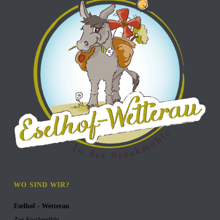
WO SIND WIR?
Eselhof - Wetterau
Zur Stockmühle