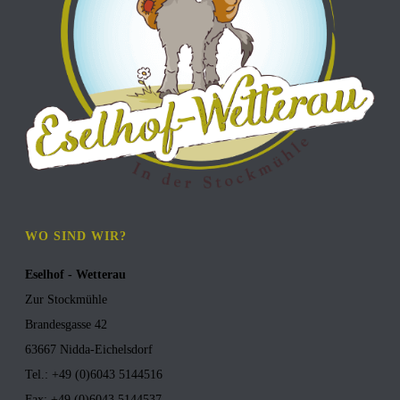
WO SIND WIR?
Eselhof - Wetterau
Zur Stockmühle
Brandesgasse 42
63667 Nidda-Eichelsdorf
Tel.: +49 (0)6043 5144516
Fax: +49 (0)6043 5144537