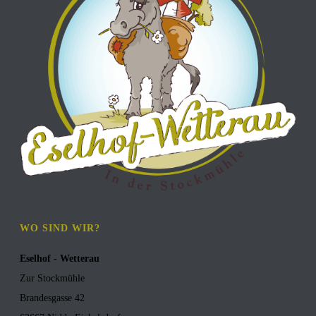
WO SIND WIR?
Eselhof - Wetterau
Zur Stockmühle
Brandesgasse 42