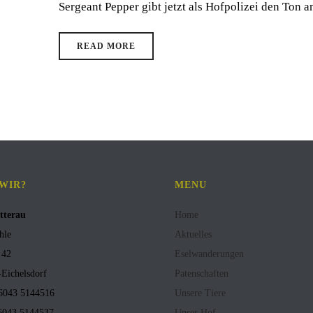
Sergeant Pepper gibt jetzt als Hofpolizei den Ton an
READ MORE
 WIR?
MENU
tterau
Home
hle
Aktuelles
 42
Eselwanderungen
Eichelsdorf
Patenschaften
)6043 5144516
Unsere Tiere
)6043 5144537
Unser Hof