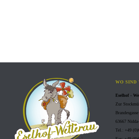
WO SIND
Eselhof - We
Zur Stockmü
Brandesgasse
63667 Nidda-
Tel.: +49 (0
Fax: +49 (0