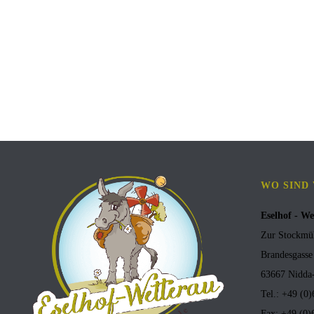
WO SIND
Eselhof - We
Zur Stockmü
Brandesgasse
63667 Nidda-
Tel.: +49 (0
Fax: +49 (0