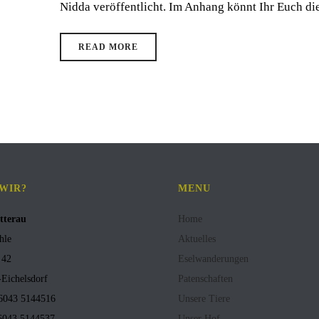
Nidda veröffentlicht. Im Anhang könnt Ihr Euch die
READ MORE
 WIR?
MENU
tterau
Home
hle
Aktuelles
 42
Eselwanderungen
Eichelsdorf
Patenschaften
)6043 5144516
Unsere Tiere
)6043 5144537
Unser Hof